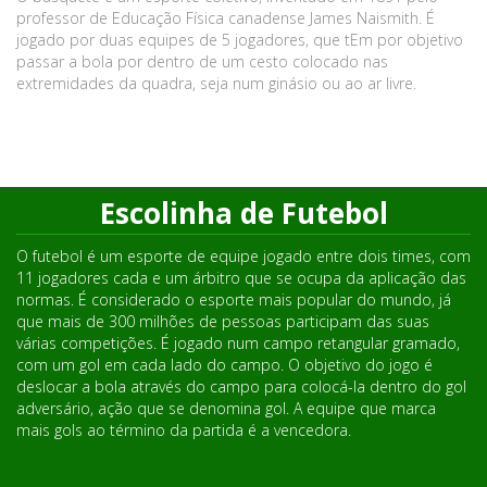
professor de Educação Física canadense James Naismith. É
jogado por duas equipes de 5 jogadores, que tEm por objetivo
passar a bola por dentro de um cesto colocado nas
extremidades da quadra, seja num ginásio ou ao ar livre.
Escolinha de Futebol
O futebol é um esporte de equipe jogado entre dois times, com
11 jogadores cada e um árbitro que se ocupa da aplicação das
normas. É considerado o esporte mais popular do mundo, já
que mais de 300 milhões de pessoas participam das suas
várias competições. É jogado num campo retangular gramado,
com um gol em cada lado do campo. O objetivo do jogo é
deslocar a bola através do campo para colocá-la dentro do gol
adversário, ação que se denomina gol. A equipe que marca
mais gols ao término da partida é a vencedora.