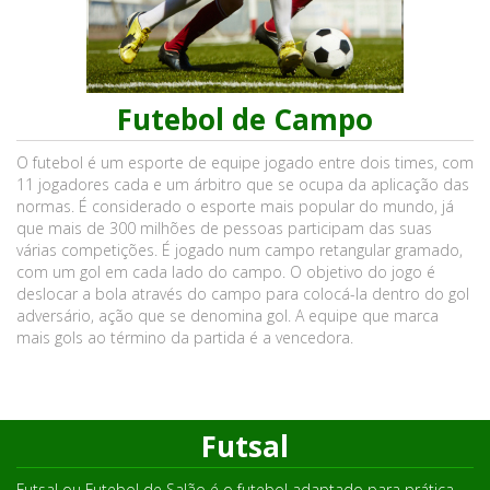
Futebol de Campo
O futebol é um esporte de equipe jogado entre dois times, com
11 jogadores cada e um árbitro que se ocupa da aplicação das
normas. É considerado o esporte mais popular do mundo, já
que mais de 300 milhões de pessoas participam das suas
várias competições. É jogado num campo retangular gramado,
com um gol em cada lado do campo. O objetivo do jogo é
deslocar a bola através do campo para colocá-la dentro do gol
adversário, ação que se denomina gol. A equipe que marca
mais gols ao término da partida é a vencedora.
Futsal
Futsal ou Futebol de Salão é o futebol adaptado para prática