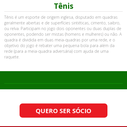
Tênis
Tênis é um esporte de origem inglesa, disputado em quadras
geralmente abertas e de superfícies sintéticas, cimento, saibro,
ou relva. Participam no jogo dois oponentes ou duas duplas de
oponentes, podendo ser mistas (homens e mulheres) ou não. A
quadra é dividida em duas meia-quadras por uma rede, e o
objetivo do jogo é rebater uma pequena bola para além da
rede (para a meia-quadra adversária) com ajuda de uma
raquete.
QUERO SER SÓCIO