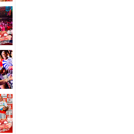
Fotos Paella Caipira do Santa
PROJETO FÉRIAS NO SANTA - julho/2019