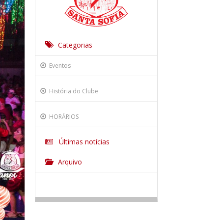
Categorias
Eventos
História do Clube
HORÁRIOS
Últimas notícias
Arquivo
AULAS DE GINÁSTICA
2026
AULAS DE LUTAS
AGO
Inauguração da CAPELA do E. C. Santa